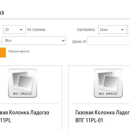
аз
:
На странице
Сортировка:
я:
Цена:
от
Сбросить фильтр
овая Колонка Ладогаз
Газовая Колонка Ладог
 11PL
ВПГ 11PL-01