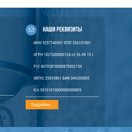
Наши реквизиты
ИНН 5257140591 КПП 526101001
ОГРН 1021600000124 от 26.09.13 г.
Р/С 40702810000870002154
ОКПО: 25653861 БИК 049205805
К/с 30101810000000000805
Подробнее...