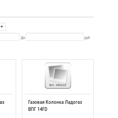
До
руб
аз
Газовая Колонка Ладогаз
ВПГ 14FD