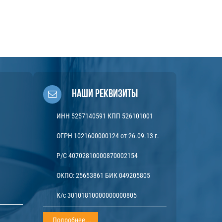
Наши реквизиты
ИНН 5257140591 КПП 526101001
ОГРН 1021600000124 от 26.09.13 г.
Р/С 40702810000870002154
ОКПО: 25653861 БИК 049205805
К/с 30101810000000000805
Подробнее...