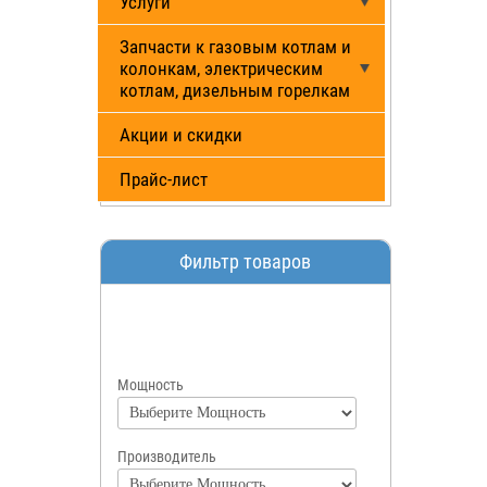
Услуги
Запчасти к газовым котлам и
колонкам, электрическим
котлам, дизельным горелкам
Акции и скидки
Прайс-лист
Фильтр товаров
Мощность
Производитель