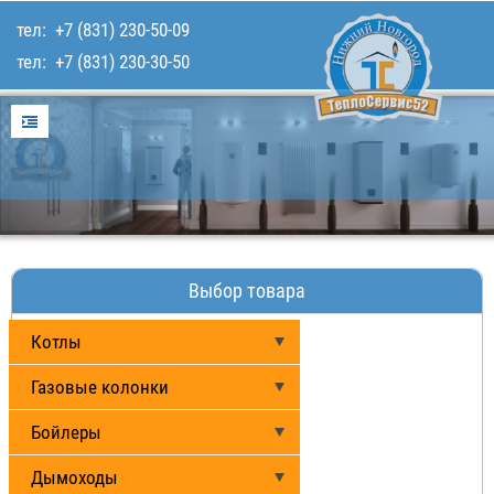
тел:
+7 (831) 230-50-09
тел:
+7 (831) 230-30-50
Главная
Услуги
Для покупателей
Каталог товаров
Наши работы
Выбор товара
Контакты
Котлы
Газовые колонки
Бойлеры
Дымоходы