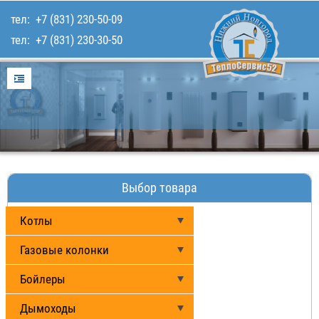
тел:
+7 (831) 230-50-09
тел:
+7 (831) 230-30-50
Главная
Услуги
Для покупателей
Каталог товаров
Наши работы
Выбор товара
Контакты
Котлы
Газовые колонки
Бойлеры
Дымоходы