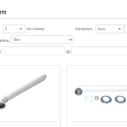
erm
:
На странице
Сортировка:
итель:
т
До