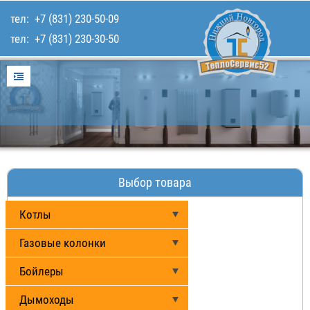
тел:
+7 (831) 230-50-09
тел:
+7 (831) 230-30-50
Главная
Услуги
Для покупателей
Каталог товаров
Наши работы
Выбор товара
Контакты
Котлы
Газовые колонки
Бойлеры
Дымоходы