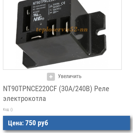
Увеличить
NТ90TPNCE220CF (30А/240В) Реле
электрокотла
Код:
()
750 руб
Цена: