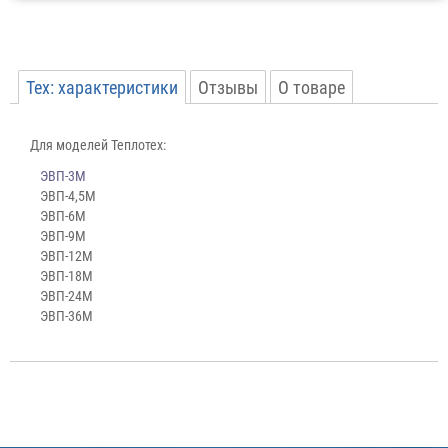
Тех: характеристики
Отзывы
О товаре
Для моделей Теплотех:
Производитель:
Теплотех
ЭВП-3М
ЭВП-4,5М
ЭВП-6М
ЭВП-9М
ЭВП-12М
ЭВП-18М
ЭВП-24М
ЭВП-36М