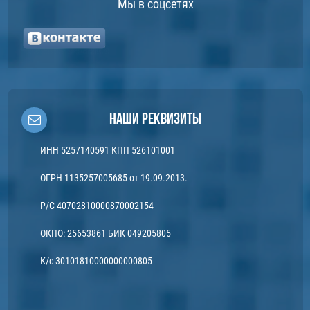
Мы в соцсетях
Наши реквизиты
ИНН 5257140591 КПП 526101001
ОГРН 1135257005685 от 19.09.2013.
Р/С 40702810000870002154
ОКПО: 25653861 БИК 049205805
К/с 30101810000000000805