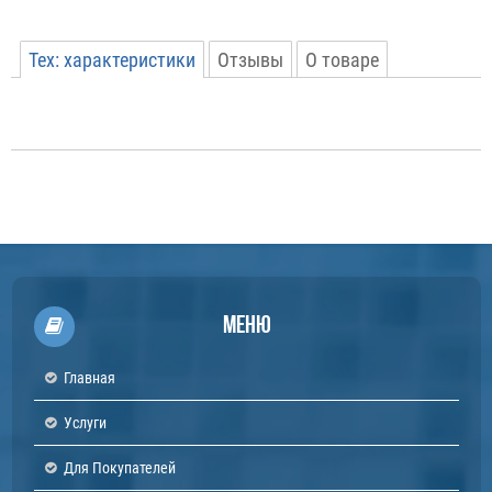
Тех: характеристики
Отзывы
О товаре
Производитель:
Arderia
Производитель
Производитель
:
Arderia
Тип товара
Тип товара
:
Вентилятор
Артикул
Артикул
:
2100247
Меню
Главная
Услуги
Для Покупателей