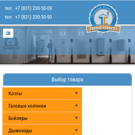
тел:
+7 (831) 230-50-09
тел:
+7 (831) 230-30-50
Главная
Услуги
Для покупателей
Каталог товаров
Наши работы
Выбор товара
Контакты
Котлы
Газовые колонки
Бойлеры
Дымоходы