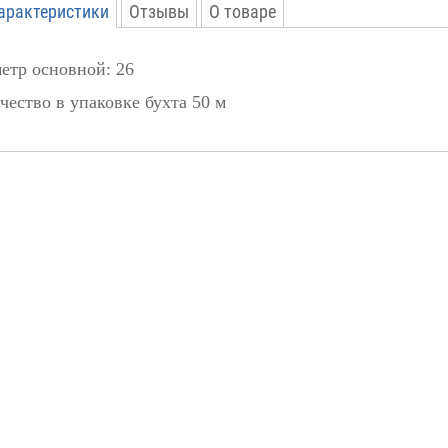
характеристики
Отзывы
О товаре
етр основной: 26
роизводитель:
VALTEC
чество в упаковке бухта 50 м