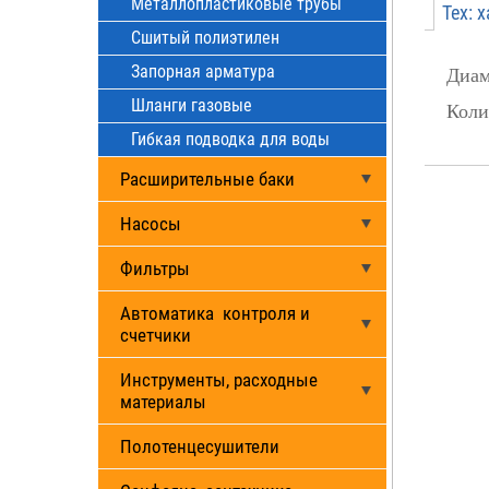
Металлопластиковые трубы
Тех: 
Сшитый полиэтилен
Запорная арматура
Диам
П
Шланги газовые
Коли
Гибкая подводка для воды
Расширительные баки
Насосы
Фильтры
Автоматика контроля и
счетчики
Инструменты, расходные
материалы
Полотенцесушители