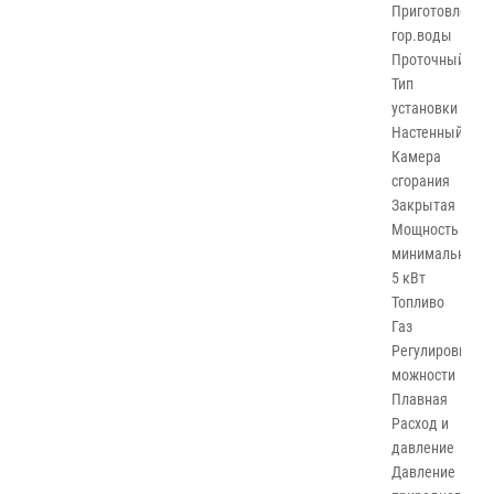
Приготовление
гор.воды
Проточный
Тип
установки
Настенный
Камера
сгорания
Закрытая
Мощность
минимальная
5 кВт
Топливо
Газ
Регулировка
можности
Плавная
Расход и
давление
Давление