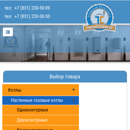
тел:
+7 (831) 230-50-09
тел:
+7 (831) 230-30-50
Главная
Услуги
Для покупателей
Каталог товаров
Наши работы
Выбор товара
Контакты
Котлы
Настенные газовые котлы
Одноконтурные
Двухконтурные