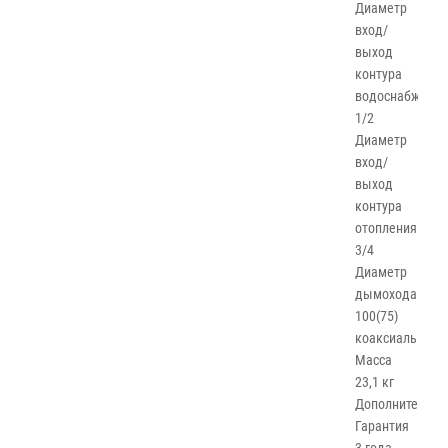
Диаметр
вход/
выход
контура
водоснабжения
1/2
Диаметр
вход/
выход
контура
отопления
3/4
Диаметр
дымохода
100(75)
коаксиальный
Масса
23,1 кг
Дополнительн
Гарантия
3 года