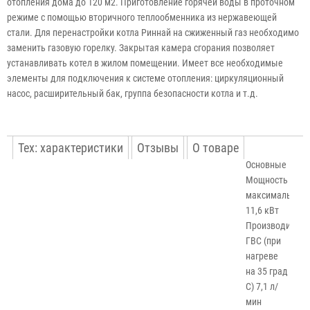
отопления дома до 120 м2. Приготовление горячей воды в проточном
режиме с помощью вторичного теплообменника из нержавеющей
стали. Для перенастройки котла Риннай на сжиженный газ необходимо
заменить газовую горелку. Закрытая камера сгорания позволяет
устанавливать котел в жилом помещении. Имеет все необходимые
элементы для подключения к системе отопления: циркуляционный
насос, расширительный бак, группа безопасности котла и т.д.
Тех: характеристики
Отзывы
О товаре
Основные
Мощность
максимальная
11,6 кВт
Производитель
ГВС (при
нагреве
на 35 град
С) 7,1 л/
мин