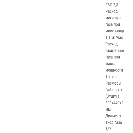
ГВС 2,3
Расход
магистральног
газа при
макс.мощности
1,1 м³/час
Расход
сжиженного
газа при
макс.
мощности
1 кг/час
Размеры
Габариты
(В*Ш*Г)
600х440х250
мм
Диаметр
вход газа
1/2