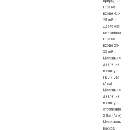
природного
газа на
входе 4.5-
25 mBar
Давление
сжиженного
газа на
входе 23-
33 mBar
Максимальное
давление
в контуре
ГВС 7 Bar
(Атм)
Максимальное
давление
в контуре
отопления
3 Bar (Атм)
Минимальный
расход