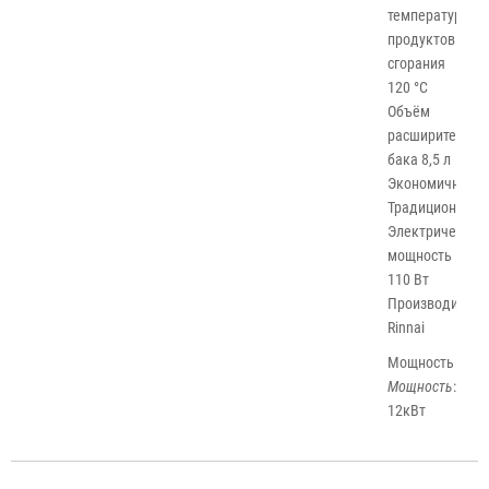
температура
продуктов
сгорания
120 °C
Объём
расширительно
бака 8,5 л
Экономичность
Традиционный
Электрическая
мощность
110 Вт
Производитель
Rinnai
Мощность
Мощность
:
12кВт