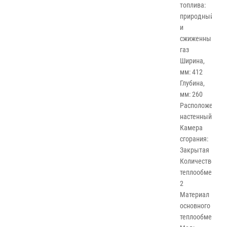
топлива:
природный
и
сжиженный
газ
Ширина,
мм: 412
Глубина,
мм: 260
Расположение:
настенный
Камера
сгорания:
Закрытая
Количество
теплообменник
2
Материал
основного
теплообменник