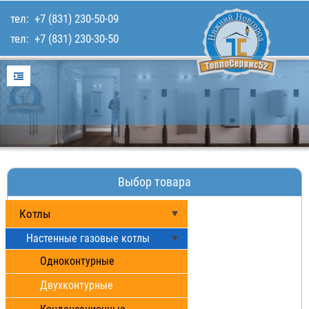
тел:
+7 (831) 230-50-09
тел:
+7 (831) 230-30-50
Главная
Услуги
Для покупателей
Каталог товаров
Наши работы
Выбор товара
Контакты
Котлы
Настенные газовые котлы
Одноконтурные
Двухконтурные