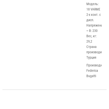
Модель:
18 VARME
2-х конт. с
дисп.
Напряжение
~ В: 230
Вес, кг:
29,2
Страна
производитель:
Турция
Производитель
Federica
Bugatti