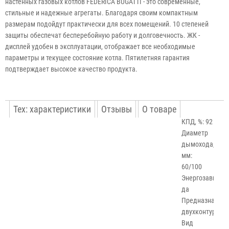
настенных газовых котлов FEDERICA BUGATTI - это современные,
стильные и надежные агрегаты. Благодаря своим компактным
размерам подойдут практически для всех помещений. 10 степеней
защиты обеспечат бесперебойную работу и долговечность. ЖК -
дисплей удобен в эксплуатации, отображает все необходимые
параметры и текущее состояние котла. Пятилетняя гарантия
подтверждает высокое качество продукта.
Тех: характеристики
Отзывы
О товаре
КПД, %: 92
Диаметр
дымохода,
мм:
60/100
Энергозависим
да
Предназначени
двухконтурный
Вид