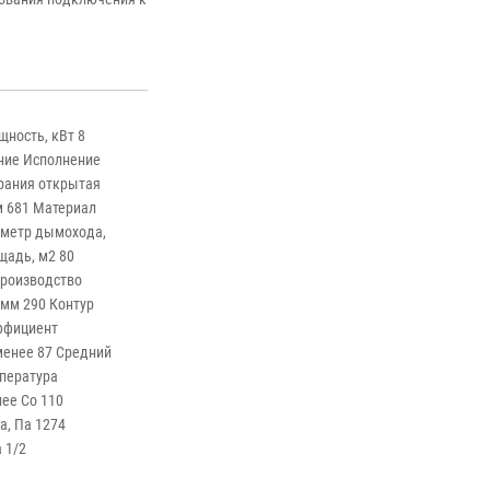
ность, кВт 8
ние Исполнение
рания открытая
м 681 Материал
аметр дымохода,
щадь, м2 80
Производство
 мм 290 Контур
ффициент
 менее 87 Средний
мпература
нее Со 110
а, Па 1274
 1/2