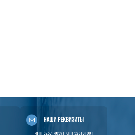
Наши реквизиты
ИНН 5257140591 КПП 526101001