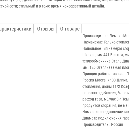
ской сети; стильный и в тоже время консервативный дизайн.
характеристики
Отзывы
О товаре
Производитель Лемакс Мощ
Назначение Только отопле
Напольное Тип камеры сго
Ширина, мм 441 Высота, м
теплообменника Сталь Ди
мм. 120 Отапливаемая пло
Принцип работы газовые 
Россия Масса, кг 33 Длина,
отопления, дюйм 11/2 Коэ
полезного действия, %, не
расход газа, м3/час 0,4 Те
продуктов сгорания, не ме
Номинальное давление газ
Диаметр подключения газа
Производитель:
Россия