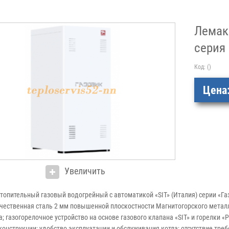
Лемак
серия 
Код:
()
Цена
Увеличить
топительный газовый водогрейный с автоматикой «SIT» (Италия) серии «Га
чественная сталь 2 мм повышенной плоскостности Магнитогорского метал
; газогорелочное устройство на основе газового клапана «SIT» и горелки «
конструкции; удобство эксплуатации и обслуживания котла; отсутствие тр