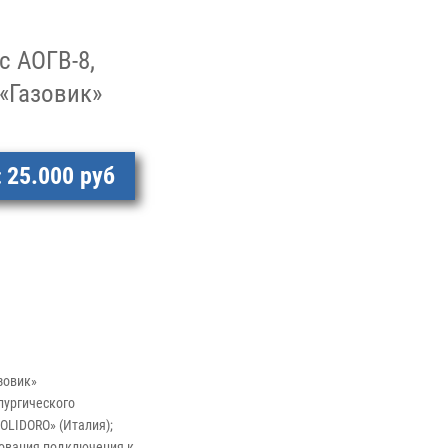
с АОГВ-8,
«Газовик»
25.000 руб
:
зовик»
лургического
POLIDORO» (Италия);
ебования подключения к