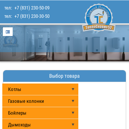
тел:
+7 (831) 230-50-09
тел:
+7 (831) 230-30-50
Главная
Услуги
Для покупателей
Каталог товаров
Наши работы
Выбор товара
Контакты
Котлы
Газовые колонки
Бойлеры
Дымоходы