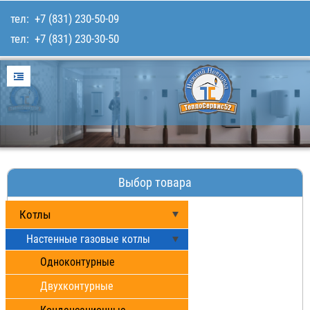
тел:
+7 (831) 230-50-09
тел:
+7 (831) 230-30-50
Главная
Услуги
Для покупателей
Каталог товаров
Наши работы
Выбор товара
Контакты
Котлы
Настенные газовые котлы
Одноконтурные
Двухконтурные