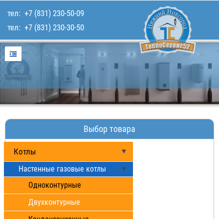
тел:
+7 (831) 230-50-09
тел:
+7 (831) 230-30-50
Главная
Услуги
Для покупателей
Каталог товаров
Наши работы
Выбор товара
Контакты
Котлы
Настенные газовые котлы
Одноконтурные
Двухконтурные