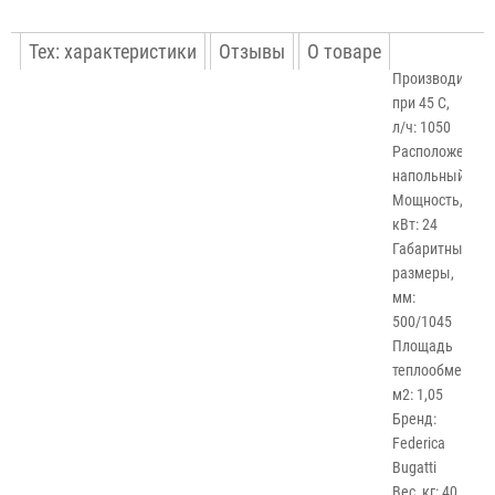
Тех: характеристики
Отзывы
О товаре
Производитель
при 45 С,
л/ч: 1050
Расположение:
напольный
Мощность,
кВт: 24
Габаритные
размеры,
мм:
500/1045
Площадь
теплообменник
м2: 1,05
Бренд:
Federica
Bugatti
Вес, кг: 40