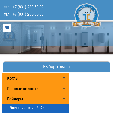
тел:
+7 (831) 230-50-09
тел:
+7 (831) 230-30-50
Главная
Услуги
Для покупателей
Каталог товаров
Наши работы
Выбор товара
Контакты
Котлы
Газовые колонки
Бойлеры
Электрические бойлеры